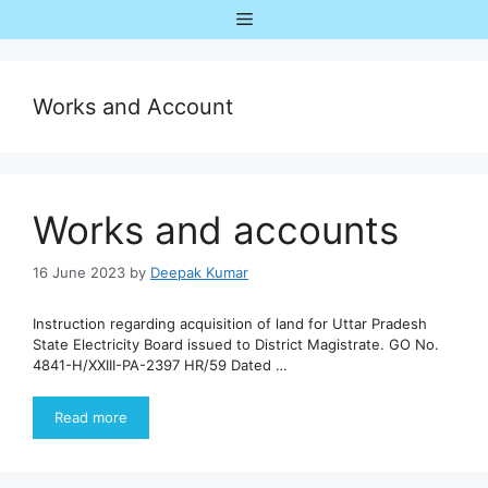
Skip
Menu
to
content
Works and Account
Works and accounts
16 June 2023
by
Deepak Kumar
Instruction regarding acquisition of land for Uttar Pradesh
State Electricity Board issued to District Magistrate. GO No.
4841-H/XXIII-PA-2397 HR/59 Dated …
Read more